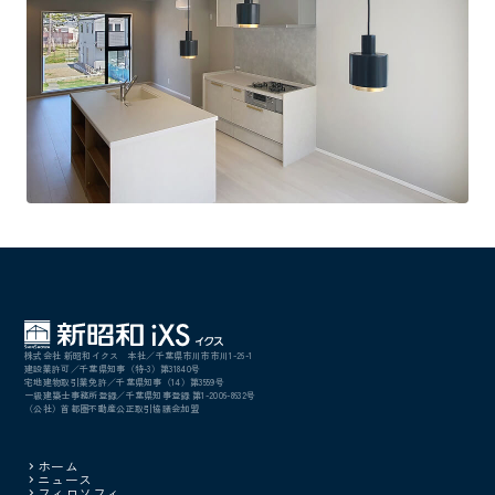
株式会社 新昭和イクス 本社／千葉県市川市市川1-26-1
建設業許可／千葉県知事（特-3）第31840号
宅地建物取引業免許／千葉県知事（14）第3559号
一級建築士事務所登録／千葉県知事登録 第1-2006-8632号
（公社）首都圏不動産公正取引協議会加盟
ホーム
ニュース
フィロソフィ