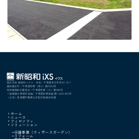
株式会社 新昭和イクス 本社／千葉県市川市市川1-26-1
建設業許可／千葉県知事（特-3）第31840号
宅地建物取引業免許／千葉県知事（14）第3559号
一級建築士事務所登録／千葉県知事登録 第1-2006-8632号
（公社）首都圏不動産公正取引協議会加盟
ホーム
ニュース
フィロソフィ
ソリューション
分譲事業（ウィザースガーデン）
リフォーム