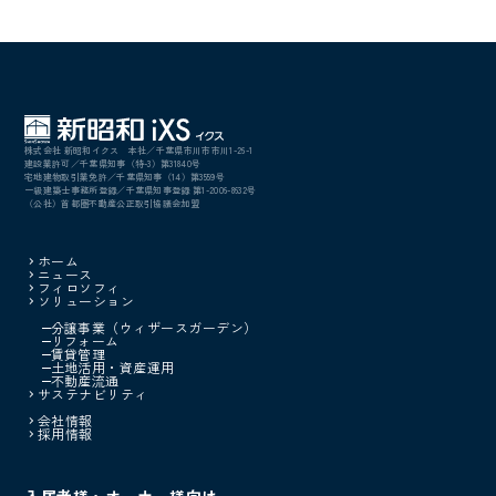
株式会社 新昭和イクス 本社／千葉県市川市市川1-26-1
建設業許可／千葉県知事（特-3）第31840号
宅地建物取引業免許／千葉県知事（14）第3559号
一級建築士事務所登録／千葉県知事登録 第1-2006-8632号
（公社）首都圏不動産公正取引協議会加盟
ホーム
ニュース
フィロソフィ
ソリューション
分譲事業（ウィザースガーデン）
リフォーム
賃貸管理
土地活用・資産運用
不動産流通
サステナビリティ
会社情報
採用情報